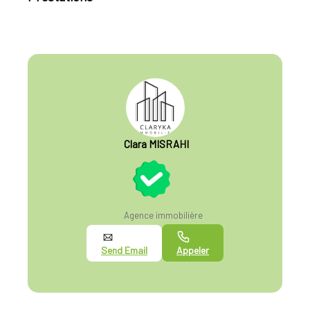
Clara MISRAHI
Agence immobilière
Send Email
Appeler