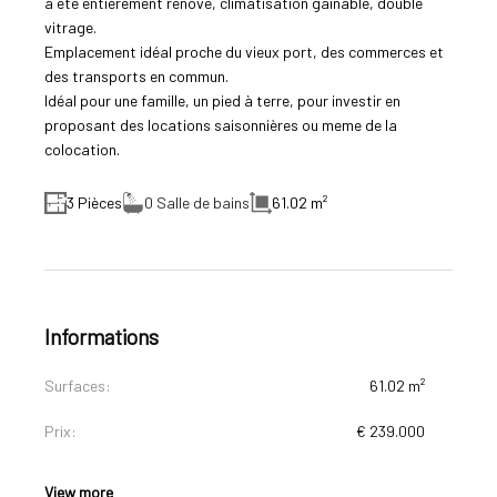
a éte entièrement rénové, climatisation gainable, double
vitrage.
Emplacement idéal proche du vieux port, des commerces et
des transports en commun.
Idéal pour une famille, un pied à terre, pour investir en
proposant des locations saisonnières ou meme de la
colocation.
3 Pièces
0 Salle de bains
61.02 m²
Informations
Surfaces:
61.02 m²
Prix:
€ 239.000
View more