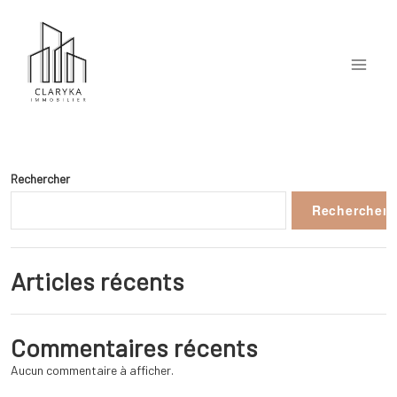
Aller
au
contenu
Agence immobilière Marseille achat vente immobilier
Rechercher
Rechercher
Articles récents
Commentaires récents
Aucun commentaire à afficher.