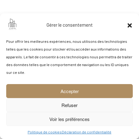
Il semblerait que nous ne soyons pas en mesure de trouver votre
Gérer le consentement
contenu. Essayez en lançant une recherche.
Pour offrir les meilleures expériences, nous utilisons des technologies
telles que les cookies pour stocker et/ou accéder aux informations des
appareils. Le fait de consentir à ces technologies nous permettra de traiter
© 2026 Claryka
des données telles que le comportement de navigation ou les ID uniques
By
Terreweb
sur ce site.
& Claryka
Accepter
Refuser
Voir les préférences
Politique de cookies
Déclaration de confidentialité