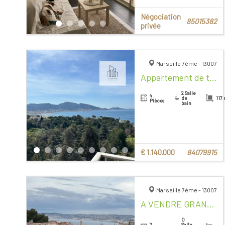
Négociation
85015382
privée
Marseille 7ème - 13007
Appartement de type 4 vue Mer
2 Salle
4
de
117
Pièces
bain
€ 1.140.000
84079915
Marseille 7ème - 13007
A VENDRE GRAND TYPE 2 SAINT VICTOR 13007
0
2
Salle