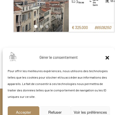
55 
Pièces
de
bain
€ 325.000
86509250
Gérer le consentement
Pour offrir les meilleures expériences, nous utilisons des technologies
telles que les cookies pour stocker et/ou accéder aux informations des
appareils. Le fait de consentir à ces technologies nous permettra de
traiter des données telles que le comportement de navigation ou les ID
uniques sur ce site.
Accepter
Refuser
Voir les préférences