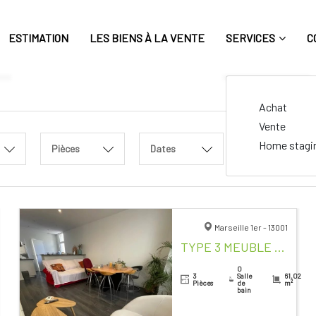
ESTIMATION
LES BIENS À LA VENTE
SERVICES
C
Achat
Vente
Home stagi
Pièces
Dates
Marseille 1er - 13001
TYPE 3 MEUBLE MARSEILLE CENTRE VILLE
0
3
Salle
61.02
Pièces
de
m²
bain