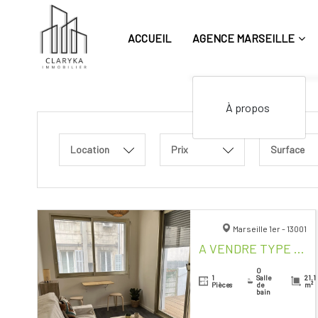
Aller
au
contenu
ACCUEIL
AGENCE MARSEILLE
Agence immobilière Marseille achat vente immobilier
À propos
Location
Prix
Surface
Marseille 1er - 13001
A VENDRE TYPE 1 CENTRE VILLE
0
1
Salle
21.1
Pièces
de
m²
bain