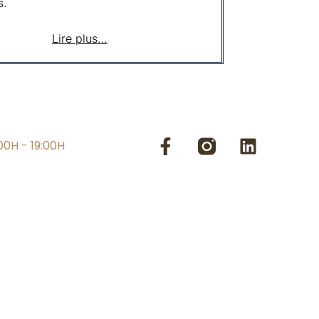
s.
Lire plus…
00H - 19:00H