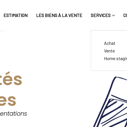
ESTIMATION
LES BIENS À LA VENTE
SERVICES
C
Achat
Vente
Home stagi
tés
es
mentations